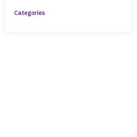
Categories
NEED HELP?
Get The Support You Need From One Of
Our Therapists
Contact Us